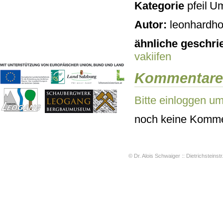
Kategorie
Um
Geschichten & Bräuche
Liedbeispiele
Autor:
leonhardho
Kontakt
Impressum
ähnliche geschri
Datenschutz
vakiifen
Kommentare
Bitte einloggen u
noch keine Komme
© Dr. Alois Schwaiger :: Dietrichsteinstr