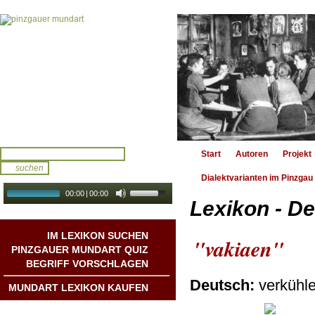
Start
Autoren
Projekt
Dialektvarianten im Pinzgau
00:00
|
00:00
Lexikon - De
audio galerie
Autoplay
IM LEXIKON SUCHEN
"vakiaen"
PINZGAUER MUNDART QUIZ
BEGRIFF VORSCHLAGEN
Deutsch:
verkühl
MUNDART LEXIKON KAUFEN
Mundart DichterInnen