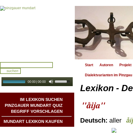
Start
Autoren
Projekt
Dialektvarianten im Pinzgau
00:00
|
00:00
Lexikon - De
audio galerie
Autoplay
IM LEXIKON SUCHEN
"åija"
PINZGAUER MUNDART QUIZ
BEGRIFF VORSCHLAGEN
Deutsch:
aller
åi
MUNDART LEXIKON KAUFEN
Mundart DichterInnen