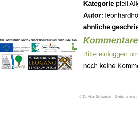
Kategorie
Al
Geschichten & Bräuche
Liedbeispiele
Autor:
leonhardho
Kontakt
Impressum
ähnliche geschri
Datenschutz
Kommentare
Bitte einloggen u
noch keine Komme
© Dr. Alois Schwaiger :: Dietrichsteinstr