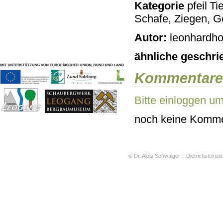
Kategorie
Tie
Geschichten & Bräuche
Schafe, Ziegen, Ge
Liedbeispiele
Kontakt
Autor:
leonhardho
Impressum
Datenschutz
ähnliche geschri
Kommentare
Bitte einloggen u
noch keine Komme
© Dr. Alois Schwaiger :: Dietrichsteinstr