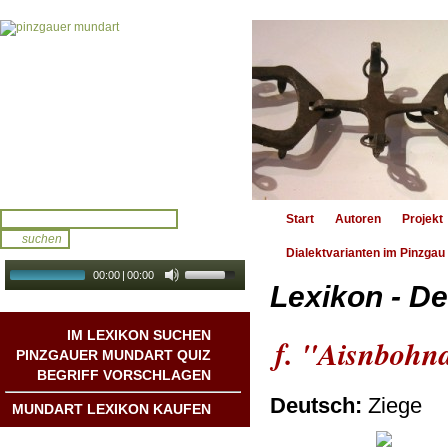
Start
Autoren
Projekt
Dialektvarianten im Pinzgau
00:00
|
00:00
Lexikon - De
audio galerie
Autoplay
IM LEXIKON SUCHEN
f. "Aisnbohn
PINZGAUER MUNDART QUIZ
BEGRIFF VORSCHLAGEN
Deutsch:
Ziege
MUNDART LEXIKON KAUFEN
Mundart DichterInnen