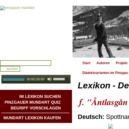
Start
Autoren
Projekt
Dialektvarianten im Pinzgau
00:00
|
00:00
Lexikon - De
audio galerie
Autoplay
IM LEXIKON SUCHEN
f. "Åntlasgån
PINZGAUER MUNDART QUIZ
BEGRIFF VORSCHLAGEN
Deutsch:
Spottnam
MUNDART LEXIKON KAUFEN
Mundart DichterInnen