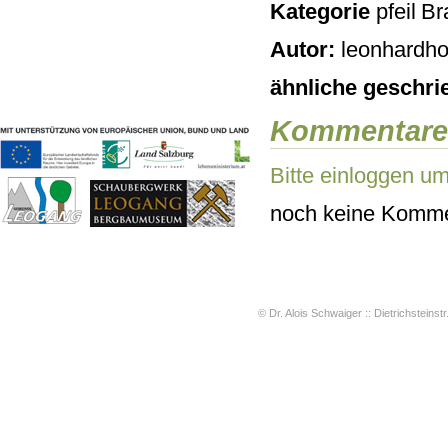
Kategorie
Bra
Geschichten & Bräuche
Liedbeispiele
Autor:
leonhardho
Kontakt
Impressum
ähnliche geschri
Datenschutz
Kommentare
Bitte einloggen u
noch keine Komme
© Dr. Alois Schwaiger :: Dietrichsteinstr