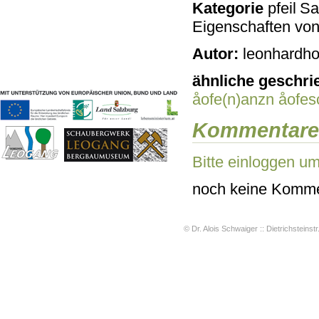
Kategorie
Sac
Geschichten & Bräuche
Eigenschaften vo
Liedbeispiele
Kontakt
Autor:
leonhardho
Impressum
Datenschutz
ähnliche geschri
åofe(n)anzn
åofes
Kommentare
Bitte einloggen u
noch keine Komme
© Dr. Alois Schwaiger :: Dietrichsteinstr