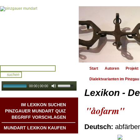
Start
Autoren
Projekt
Dialektvarianten im Pinzgau
00:00
|
00:00
Lexikon - De
audio galerie
Autoplay
IM LEXIKON SUCHEN
"åofarm"
PINZGAUER MUNDART QUIZ
BEGRIFF VORSCHLAGEN
Deutsch:
abfärbe
MUNDART LEXIKON KAUFEN
Mundart DichterInnen