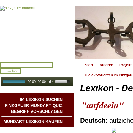
Start
Autoren
Projekt
Dialektvarianten im Pinzgau
00:00
|
00:00
Lexikon - De
audio galerie
Autoplay
IM LEXIKON SUCHEN
"aufdeeln"
PINZGAUER MUNDART QUIZ
BEGRIFF VORSCHLAGEN
Deutsch:
aufziehen
MUNDART LEXIKON KAUFEN
Mundart DichterInnen