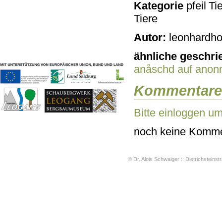
Kategorie
Tie
Geschichten & Bräuche
Tiere
Liedbeispiele
Kontakt
Autor:
leonhardho
Impressum
Datenschutz
ähnliche geschri
anåschd
auf anon
Kommentare
Bitte einloggen u
noch keine Komme
© Dr. Alois Schwaiger :: Dietrichsteinstr