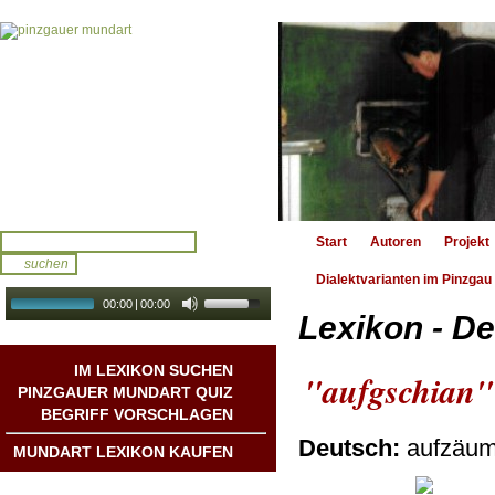
Start
Autoren
Projekt
Dialektvarianten im Pinzgau
00:00
|
00:00
Lexikon - De
audio galerie
Autoplay
IM LEXIKON SUCHEN
"aufgschian"
PINZGAUER MUNDART QUIZ
BEGRIFF VORSCHLAGEN
Deutsch:
aufzäu
MUNDART LEXIKON KAUFEN
Mundart DichterInnen