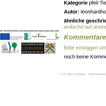
Kategorie
Tie
Geschichten & Bräuche
Liedbeispiele
Autor:
leonhardho
Kontakt
Impressum
ähnliche geschri
Datenschutz
anåschd
auf anon
Kommentare
Bitte einloggen u
noch keine Komme
© Dr. Alois Schwaiger :: Dietrichsteinstr