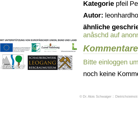
Kategorie
Pe
Geschichten & Bräuche
Liedbeispiele
Autor:
leonhardho
Kontakt
Impressum
ähnliche geschri
Datenschutz
anåschd
auf anon
Kommentare
Bitte einloggen u
noch keine Komme
© Dr. Alois Schwaiger :: Dietrichsteinstr