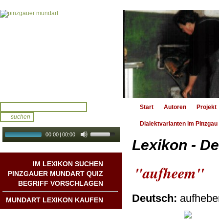
Start
Autoren
Projekt
Dialektvarianten im Pinzgau
00:00
|
00:00
Lexikon - De
audio galerie
Autoplay
IM LEXIKON SUCHEN
"aufheem"
PINZGAUER MUNDART QUIZ
BEGRIFF VORSCHLAGEN
Deutsch:
aufhebe
MUNDART LEXIKON KAUFEN
Mundart DichterInnen