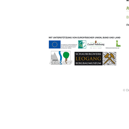
ä
Geschichten & Bräuche
Liedbeispiele
Kontakt
B
Impressum
n
Datenschutz
© Dr