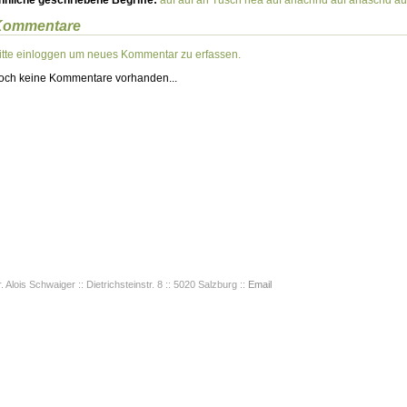
hnliche geschriebene Begriffe:
auf
auf an Tusch hea
auf anachnd
auf anåschd
au
Kommentare
itte einloggen um neues Kommentar zu erfassen.
och keine Kommentare vorhanden...
. Alois Schwaiger :: Dietrichsteinstr. 8 :: 5020 Salzburg ::
Email