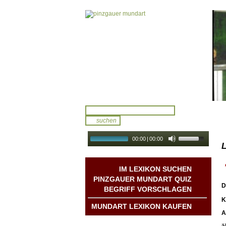
00:00
|
00:00
L
audio galerie
Autoplay
IM LEXIKON SUCHEN
PINZGAUER MUNDART QUIZ
D
BEGRIFF VORSCHLAGEN
K
MUNDART LEXIKON KAUFEN
A
Mundart DichterInnen