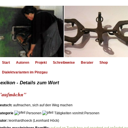
Start
Autoren
Projekt
Schreibweise
Berater
Shop
Dialektvarianten im Pinzgau
exikon - Details zum Wort
"aufmåchn"
eutsch:
aufmachen, sich auf den Weg machen
ategorie
Personen
Tätigkeiten von/mit Personen
utor:
leonhardhoeck (Leonhard Höck)