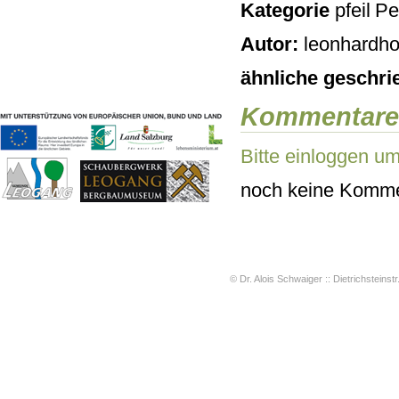
Kategorie
Pe
Geschichten & Bräuche
Liedbeispiele
Autor:
leonhardho
Kontakt
Impressum
ähnliche geschri
Datenschutz
Kommentare
Bitte einloggen u
noch keine Komme
© Dr. Alois Schwaiger :: Dietrichsteinstr