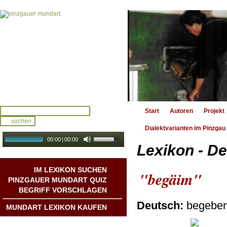
Start
Autoren
Projekt
Dialektvarianten im Pinzgau
00:00
|
00:00
Lexikon - De
audio galerie
Autoplay
IM LEXIKON SUCHEN
"begäim"
PINZGAUER MUNDART QUIZ
BEGRIFF VORSCHLAGEN
Deutsch:
begebe
MUNDART LEXIKON KAUFEN
Mundart DichterInnen