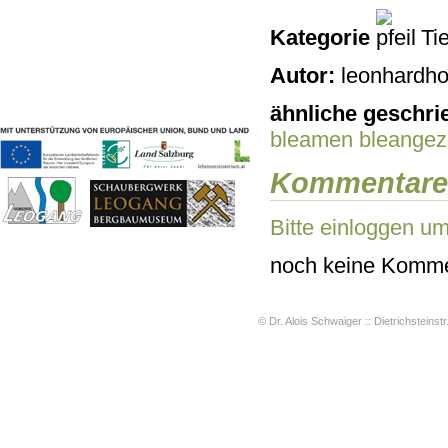
Geschichten & Bräuche
Kategorie
Tie
Liedbeispiele
Kontakt
Autor:
leonhardho
Impressum
Datenschutz
ähnliche geschri
bleamen
bleangez
Kommentare
Bitte einloggen u
noch keine Komme
© Dr. Alois Schwaiger :: Dietrichsteinstr