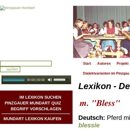
Start
Autoren
Projekt
Dialektvarianten im Pinzgau
00:00
|
00:00
Lexikon - De
audio galerie
Autoplay
IM LEXIKON SUCHEN
m. "Bless"
PINZGAUER MUNDART QUIZ
BEGRIFF VORSCHLAGEN
Deutsch:
Pferd mi
MUNDART LEXIKON KAUFEN
blessie
Mundart DichterInnen