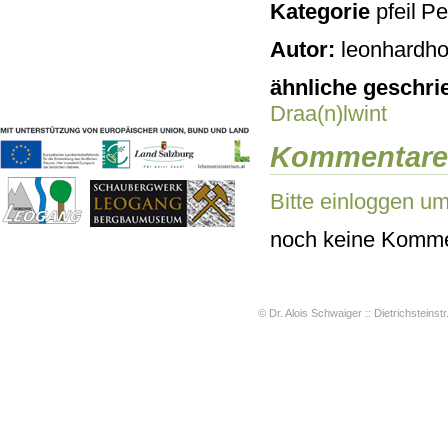
Kategorie
Pe
Geschichten & Bräuche
Liedbeispiele
Autor:
leonhardho
Kontakt
Impressum
ähnliche geschri
Datenschutz
Draa(n)lwint
Kommentare
Bitte einloggen u
noch keine Komme
© Dr. Alois Schwaiger :: Dietrichsteinstr