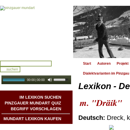
Start
Autoren
Projekt
Dialektvarianten im Pinzgau
00:00
|
00:00
Lexikon - De
audio galerie
Autoplay
IM LEXIKON SUCHEN
m. "Dräik"
PINZGAUER MUNDART QUIZ
BEGRIFF VORSCHLAGEN
Deutsch:
Dreck, k
MUNDART LEXIKON KAUFEN
Mundart DichterInnen