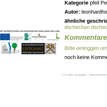
Kategorie
Pe
Geschichten & Bräuche
Liedbeispiele
Autor:
leonhardho
Kontakt
Impressum
ähnliche geschri
Datenschutz
dschechan
dsche
Kommentare
Bitte einloggen u
noch keine Komme
© Dr. Alois Schwaiger :: Dietrichsteinstr