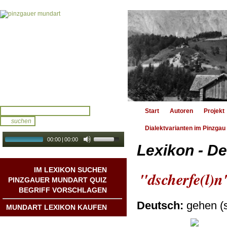
Start
Autoren
Projekt
Dialektvarianten im Pinzgau
00:00
|
00:00
Lexikon - De
audio galerie
Autoplay
IM LEXIKON SUCHEN
"dscherfe(l)n
PINZGAUER MUNDART QUIZ
BEGRIFF VORSCHLAGEN
Deutsch:
gehen (s
MUNDART LEXIKON KAUFEN
Mundart DichterInnen