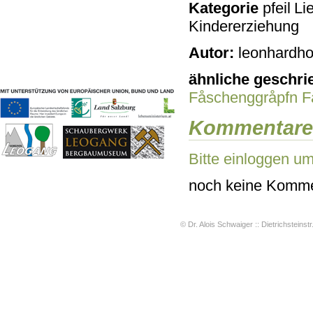
Kategorie
Lie
Geschichten & Bräuche
Kindererziehung
Liedbeispiele
Kontakt
Autor:
leonhardho
Impressum
Datenschutz
ähnliche geschri
Fåschenggråpfn
F
Kommentare
Bitte einloggen u
noch keine Komme
© Dr. Alois Schwaiger :: Dietrichsteinstr