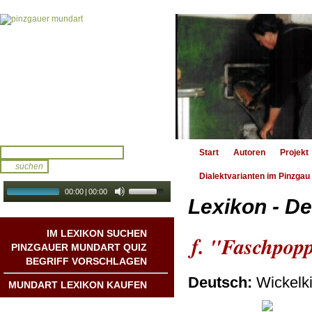
Start
Autoren
Projekt
Dialektvarianten im Pinzgau
00:00
|
00:00
Lexikon - De
audio galerie
Autoplay
IM LEXIKON SUCHEN
f. "Faschpop
PINZGAUER MUNDART QUIZ
BEGRIFF VORSCHLAGEN
Deutsch:
Wickelk
MUNDART LEXIKON KAUFEN
Mundart DichterInnen