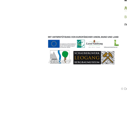
ä
Geschichten & Bräuche
Liedbeispiele
Kontakt
B
Impressum
n
Datenschutz
© Dr