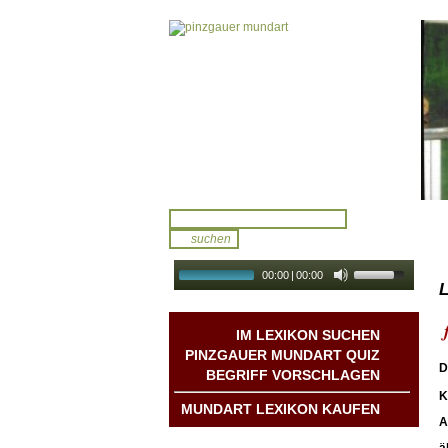
00:00
|
00:00
L
audio galerie
Autoplay
IM LEXIKON SUCHEN
PINZGAUER MUNDART QUIZ
D
BEGRIFF VORSCHLAGEN
K
MUNDART LEXIKON KAUFEN
A
Mundart DichterInnen