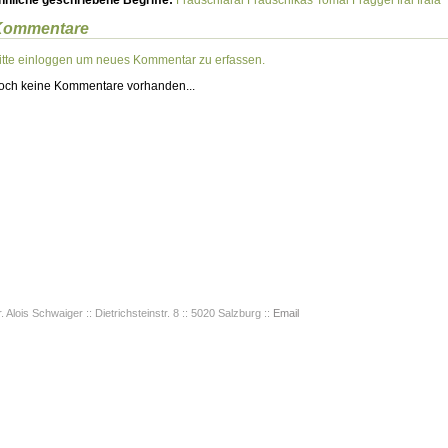
hnliche geschriebene Begriffe:
Fradschlarai
Fradschlkas Tomal
Fraggei
frai
fraia
Kommentare
itte einloggen um neues Kommentar zu erfassen.
och keine Kommentare vorhanden...
. Alois Schwaiger :: Dietrichsteinstr. 8 :: 5020 Salzburg ::
Email