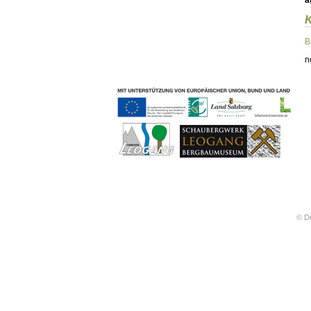
ä
Geschichten & Bräuche
Liedbeispiele
Kontakt
B
Impressum
n
Datenschutz
© Dr