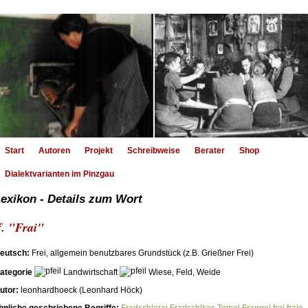
Start
Autoren
Projekt
Schreibweise
Berater
Shop
Dialektvarianten im Pinzgau
exikon - Details zum Wort
f. "Frai"
eutsch:
Frei, allgemein benutzbares Grundstück (z.B. Grießner Frei)
ategorie
Landwirtschaft
Wiese, Feld, Weide
utor:
leonhardhoeck (Leonhard Höck)