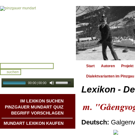
Start
Autoren
Projekt
Dialektvarianten im Pinzgau
00:00
|
00:00
Lexikon - De
audio galerie
Autoplay
IM LEXIKON SUCHEN
m. "Gåengvo
PINZGAUER MUNDART QUIZ
BEGRIFF VORSCHLAGEN
Deutsch:
Galgenvo
MUNDART LEXIKON KAUFEN
Mundart DichterInnen