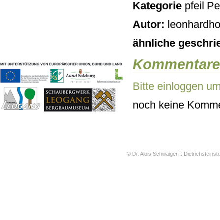
Kategorie
Pe
Geschichten & Bräuche
Liedbeispiele
Autor:
leonhardho
Kontakt
Impressum
ähnliche geschri
Datenschutz
Kommentare
Bitte einloggen u
noch keine Komme
© Dr. Alois Schwaiger :: Dietrichsteinstr