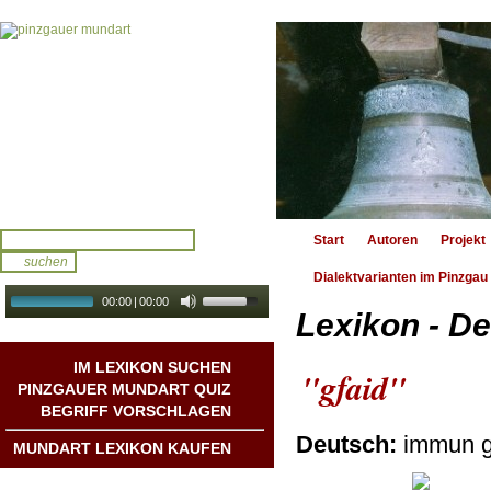
Start
Autoren
Projekt
Dialektvarianten im Pinzgau
00:00
|
00:00
Lexikon - De
audio galerie
Autoplay
IM LEXIKON SUCHEN
"gfaid"
PINZGAUER MUNDART QUIZ
BEGRIFF VORSCHLAGEN
Deutsch:
immun g
MUNDART LEXIKON KAUFEN
Mundart DichterInnen