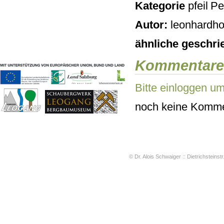
Kategorie
Pe
Geschichten & Bräuche
Liedbeispiele
Autor:
leonhardho
Kontakt
Impressum
ähnliche geschri
Datenschutz
Kommentare
Bitte einloggen u
noch keine Komme
© Dr. Alois Schwaiger :: Dietrichsteinstr