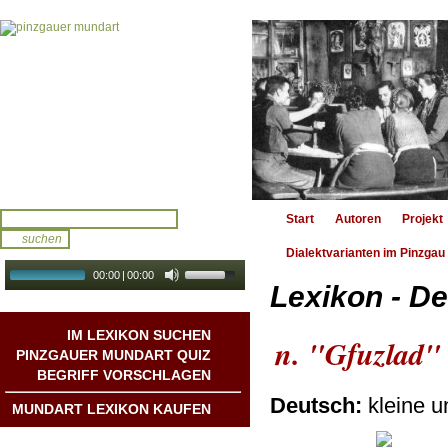
Start
Autoren
Projekt
Dialektvarianten im Pinzgau
00:00
|
00:00
Lexikon - De
audio galerie
Autoplay
IM LEXIKON SUCHEN
n. "Gfuzlad"
PINZGAUER MUNDART QUIZ
BEGRIFF VORSCHLAGEN
Deutsch:
kleine un
MUNDART LEXIKON KAUFEN
Mundart DichterInnen