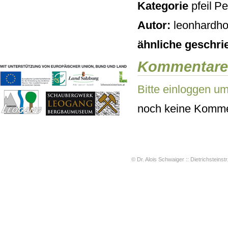
Kategorie
Pe
Geschichten & Bräuche
Liedbeispiele
Autor:
leonhardho
Kontakt
Impressum
ähnliche geschri
Datenschutz
Kommentare
Bitte einloggen u
noch keine Komme
© Dr. Alois Schwaiger :: Dietrichsteinstr