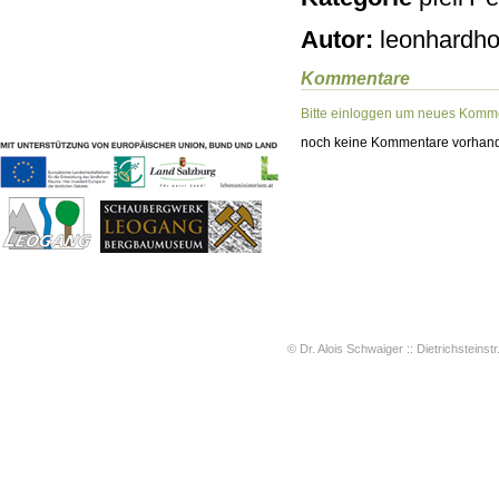
Geschichten & Bräuche
Autor:
leonhardho
Liedbeispiele
Kontakt
Kommentare
Impressum
Datenschutz
Bitte einloggen um neues Komme
noch keine Kommentare vorhand
© Dr. Alois Schwaiger :: Dietrichsteinstr