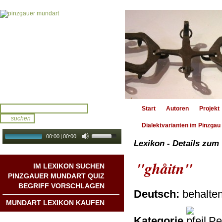
Start
Autoren
Projekt
Dialektvarianten im Pinzgau
00:00
|
00:00
Lexikon - Details zum
audio galerie
Autoplay
"ghåitn"
IM LEXIKON SUCHEN
PINZGAUER MUNDART QUIZ
BEGRIFF VORSCHLAGEN
Deutsch:
behalte
MUNDART LEXIKON KAUFEN
Kategorie
Pe
Mundart DichterInnen