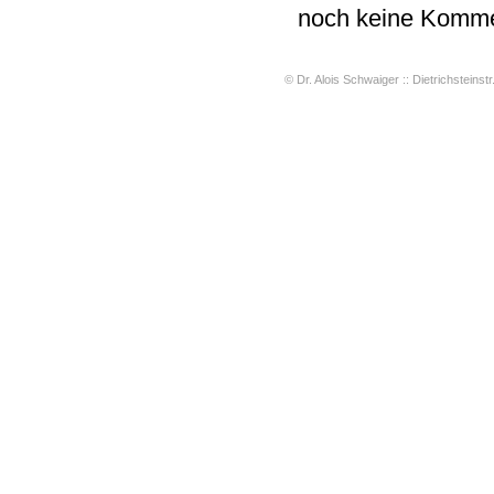
noch keine Komme
© Dr. Alois Schwaiger :: Dietrichsteinstr