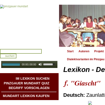
Start
Autoren
Projekt
Dialektvarianten im Pinzgau
00:00
|
00:00
Lexikon - De
audio galerie
Autoplay
IM LEXIKON SUCHEN
f. "Giascht"
PINZGAUER MUNDART QUIZ
BEGRIFF VORSCHLAGEN
Deutsch:
Zaunlatt
MUNDART LEXIKON KAUFEN
Mundart DichterInnen