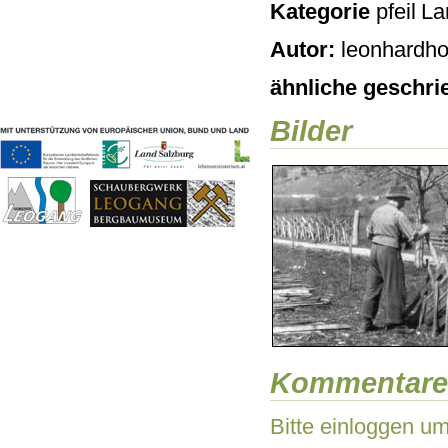
Kategorie
La
Geschichten & Bräuche
Liedbeispiele
Autor:
leonhardho
Kontakt
Impressum
ähnliche geschri
Datenschutz
Bilder
Kommentare
Bitte einloggen u