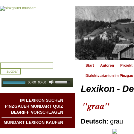
Start
Autoren
Projekt
Dialektvarianten im Pinzgau
00:00
|
00:00
Lexikon - De
audio galerie
Autoplay
IM LEXIKON SUCHEN
"graa"
PINZGAUER MUNDART QUIZ
BEGRIFF VORSCHLAGEN
Deutsch:
grau
MUNDART LEXIKON KAUFEN
Mundart DichterInnen