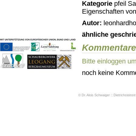
Kategorie
Sac
Geschichten & Bräuche
Eigenschaften vo
Liedbeispiele
Kontakt
Autor:
leonhardho
Impressum
Datenschutz
ähnliche geschri
Kommentare
Bitte einloggen u
noch keine Komme
© Dr. Alois Schwaiger :: Dietrichsteinstr