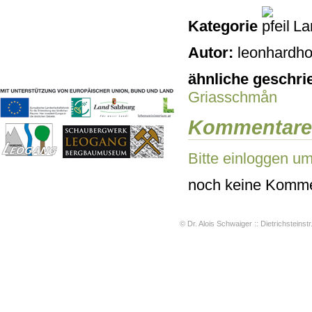
Geschichten & Bräuche
Kategorie
La
Liedbeispiele
Kontakt
Autor:
leonhardho
Impressum
Datenschutz
ähnliche geschri
Griasschmån
Kommentare
Bitte einloggen u
noch keine Komme
© Dr. Alois Schwaiger :: Dietrichsteinstr