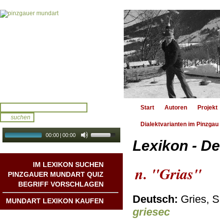
Start
Autoren
Projekt
Dialektvarianten im Pinzgau
00:00
|
00:00
Lexikon - De
audio galerie
Autoplay
IM LEXIKON SUCHEN
n. "Grias"
PINZGAUER MUNDART QUIZ
BEGRIFF VORSCHLAGEN
Deutsch:
Gries, 
MUNDART LEXIKON KAUFEN
griesec
Mundart DichterInnen