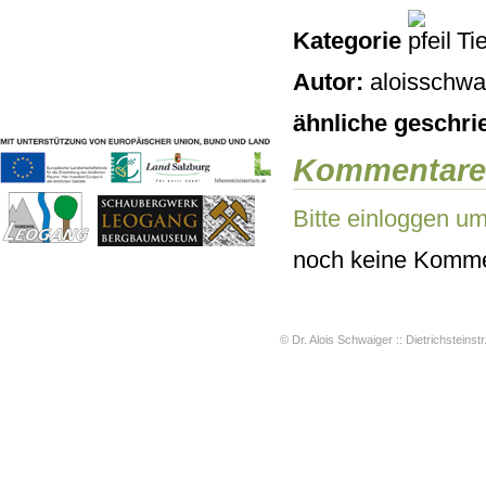
Geschichten & Bräuche
Kategorie
Tie
Liedbeispiele
Kontakt
Autor:
aloisschwai
Impressum
Datenschutz
ähnliche geschri
Kommentare
Bitte einloggen u
noch keine Komme
© Dr. Alois Schwaiger :: Dietrichsteinstr