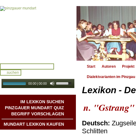
Start
Autoren
Projekt
Dialektvarianten im Pinzgau
00:00
|
00:00
Lexikon - De
audio galerie
Autoplay
IM LEXIKON SUCHEN
n. "Gstrang"
PINZGAUER MUNDART QUIZ
BEGRIFF VORSCHLAGEN
Deutsch:
Zugseile
MUNDART LEXIKON KAUFEN
Schlitten
Mundart DichterInnen