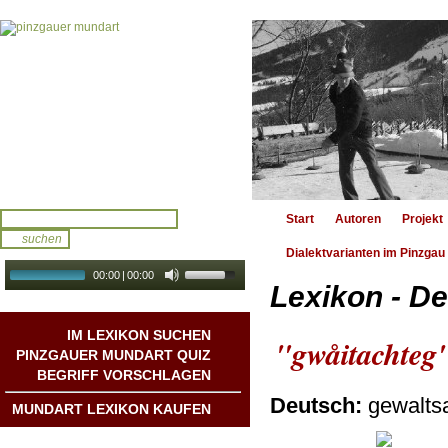
Start
Autoren
Projekt
Dialektvarianten im Pinzgau
00:00
|
00:00
Lexikon - De
audio galerie
Autoplay
IM LEXIKON SUCHEN
"gwåitachteg
PINZGAUER MUNDART QUIZ
BEGRIFF VORSCHLAGEN
Deutsch:
gewalt
MUNDART LEXIKON KAUFEN
Mundart DichterInnen