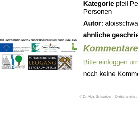
Kategorie
Pe
Geschichten & Bräuche
Personen
Liedbeispiele
Kontakt
Autor:
aloisschwai
Impressum
Datenschutz
ähnliche geschri
Kommentare
Bitte einloggen u
noch keine Komme
© Dr. Alois Schwaiger :: Dietrichsteinstr