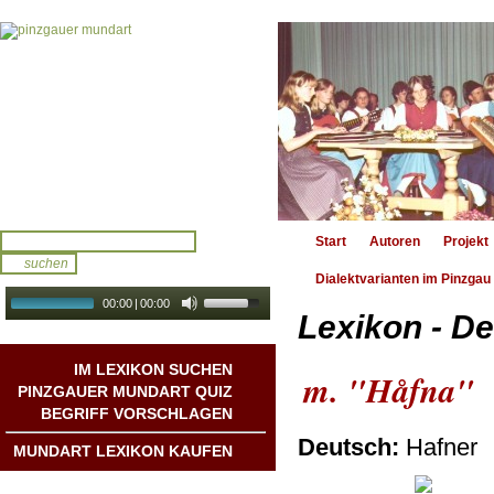
Start
Autoren
Projekt
Dialektvarianten im Pinzgau
00:00
|
00:00
Lexikon - De
audio galerie
Autoplay
IM LEXIKON SUCHEN
m. "Håfna"
PINZGAUER MUNDART QUIZ
BEGRIFF VORSCHLAGEN
Deutsch:
Hafner
MUNDART LEXIKON KAUFEN
Mundart DichterInnen