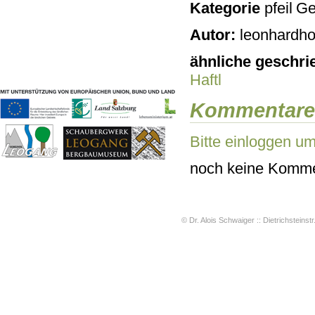
Kategorie
Ge
Geschichten & Bräuche
Liedbeispiele
Autor:
leonhardho
Kontakt
Impressum
ähnliche geschri
Datenschutz
Haftl
Kommentare
Bitte einloggen u
noch keine Komme
© Dr. Alois Schwaiger :: Dietrichsteinstr