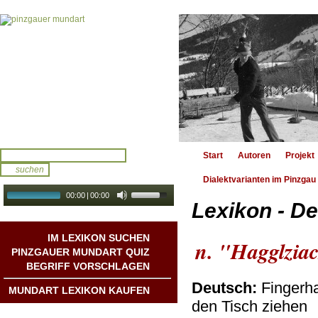
Start
Autoren
Projekt
Dialektvarianten im Pinzgau
00:00
|
00:00
Lexikon - De
audio galerie
Autoplay
IM LEXIKON SUCHEN
n. "Hagglzia
PINZGAUER MUNDART QUIZ
BEGRIFF VORSCHLAGEN
Deutsch:
Fingerha
MUNDART LEXIKON KAUFEN
den Tisch ziehen
Mundart DichterInnen