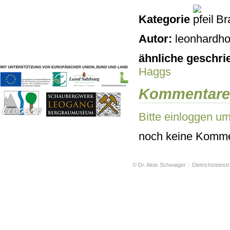
Geschichten & Bräuche
Kategorie
Bra
Liedbeispiele
Kontakt
Autor:
leonhardho
Impressum
Datenschutz
ähnliche geschri
Haggs
Kommentare
Bitte einloggen u
noch keine Komme
© Dr. Alois Schwaiger :: Dietrichsteinstr