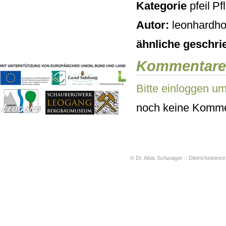
Kategorie
Pf
Geschichten & Bräuche
Liedbeispiele
Autor:
leonhardho
Kontakt
Impressum
ähnliche geschri
Datenschutz
Kommentare
Bitte einloggen u
noch keine Komme
© Dr. Alois Schwaiger :: Dietrichsteinstr