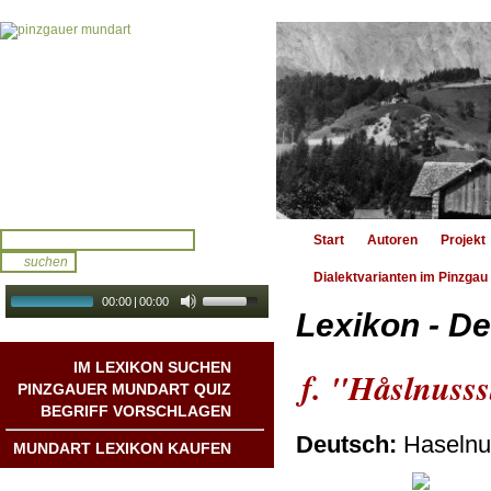
Start
Autoren
Projekt
Dialektvarianten im Pinzgau
00:00
|
00:00
Lexikon - De
audio galerie
Autoplay
IM LEXIKON SUCHEN
f. "Håslnuss
PINZGAUER MUNDART QUIZ
BEGRIFF VORSCHLAGEN
Deutsch:
Haselnu
MUNDART LEXIKON KAUFEN
Mundart DichterInnen