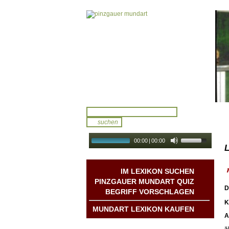
00:00
|
00:00
L
audio galerie
Autoplay
IM LEXIKON SUCHEN
PINZGAUER MUNDART QUIZ
D
BEGRIFF VORSCHLAGEN
K
MUNDART LEXIKON KAUFEN
A
Mundart DichterInnen