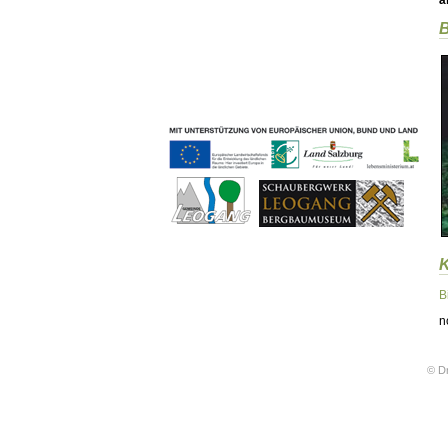
ä
Geschichten & Bräuche
B
Liedbeispiele
Kontakt
Impressum
Datenschutz
B
n
© Dr