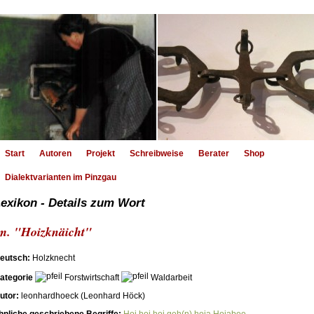
Start
Autoren
Projekt
Schreibweise
Berater
Shop
Dialektvarianten im Pinzgau
exikon - Details zum Wort
m. "Hoizknäicht"
eutsch:
Holzknecht
ategorie
Forstwirtschaft
Waldarbeit
utor:
leonhardhoeck (Leonhard Höck)