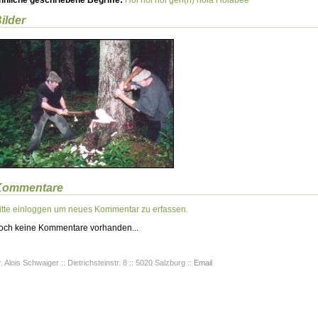
hnliche geschriebene Begriffe:
Hoi
hoi
hoi geh(n)
hoia
Hoiabee
ilder
Kommentare
itte einloggen um neues Kommentar zu erfassen.
och keine Kommentare vorhanden...
. Alois Schwaiger :: Dietrichsteinstr. 8 :: 5020 Salzburg ::
Email