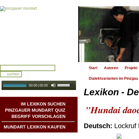
Start
Autoren
Projekt
Dialektvarianten im Pinzgau
00:00
|
00:00
Lexikon - De
audio galerie
Autoplay
IM LEXIKON SUCHEN
"Hundai dao
PINZGAUER MUNDART QUIZ
BEGRIFF VORSCHLAGEN
Deutsch:
Lockruf 
MUNDART LEXIKON KAUFEN
Mundart DichterInnen