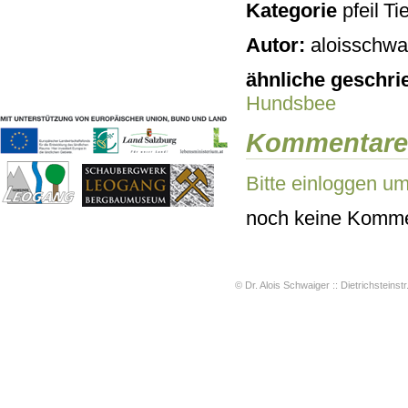
Kategorie
Tie
Geschichten & Bräuche
Liedbeispiele
Autor:
aloisschwai
Kontakt
Impressum
ähnliche geschri
Datenschutz
Hundsbee
Kommentare
Bitte einloggen u
noch keine Komme
© Dr. Alois Schwaiger :: Dietrichsteinstr