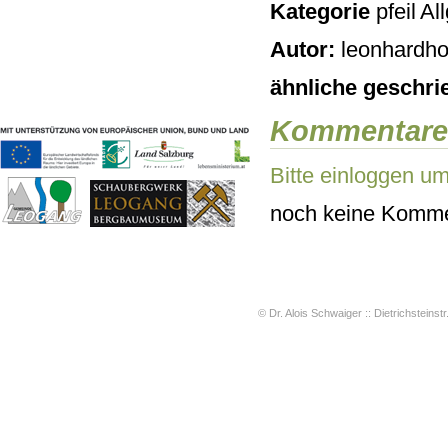
Kategorie
Al
Geschichten & Bräuche
Liedbeispiele
Autor:
leonhardho
Kontakt
Impressum
ähnliche geschri
Datenschutz
Kommentare
Bitte einloggen u
noch keine Komme
© Dr. Alois Schwaiger :: Dietrichsteinstr