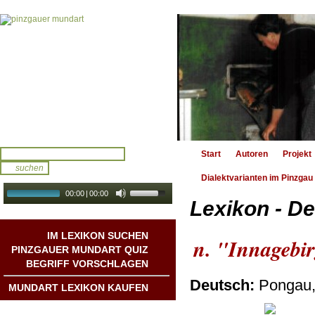
Start
Autoren
Projekt
Dialektvarianten im Pinzgau
00:00
|
00:00
Lexikon - De
audio galerie
Autoplay
IM LEXIKON SUCHEN
n. "Innagebi
PINZGAUER MUNDART QUIZ
BEGRIFF VORSCHLAGEN
Deutsch:
Pongau, 
MUNDART LEXIKON KAUFEN
Mundart DichterInnen