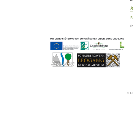
ä
Geschichten & Bräuche
Liedbeispiele
Kontakt
B
Impressum
n
Datenschutz
© Dr