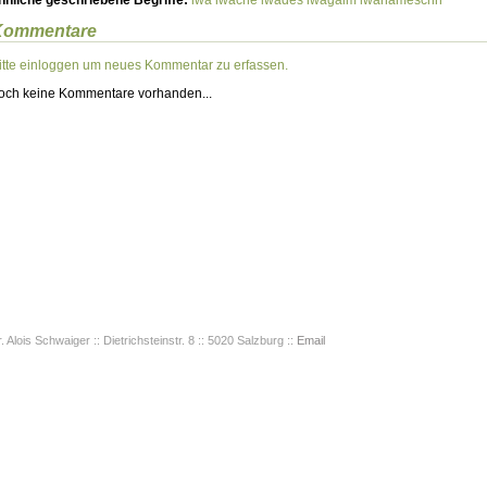
hnliche geschriebene Begriffe:
iwa
iwache
iwades
iwagäim
iwahameschn
Kommentare
itte einloggen um neues Kommentar zu erfassen.
och keine Kommentare vorhanden...
. Alois Schwaiger :: Dietrichsteinstr. 8 :: 5020 Salzburg ::
Email