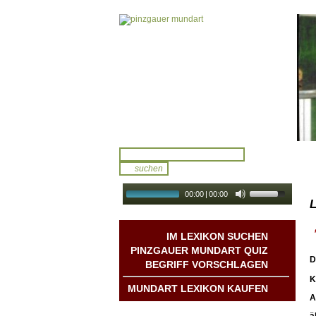
00:00
|
00:00
L
audio galerie
Autoplay
IM LEXIKON SUCHEN
PINZGAUER MUNDART QUIZ
D
BEGRIFF VORSCHLAGEN
K
MUNDART LEXIKON KAUFEN
A
Mundart DichterInnen