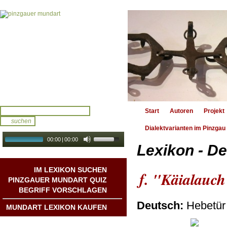
Start
Autoren
Projekt
Dialektvarianten im Pinzgau
00:00
|
00:00
Lexikon - De
audio galerie
Autoplay
IM LEXIKON SUCHEN
f. "Käialauc
PINZGAUER MUNDART QUIZ
BEGRIFF VORSCHLAGEN
Deutsch:
Hebetür 
MUNDART LEXIKON KAUFEN
Mundart DichterInnen