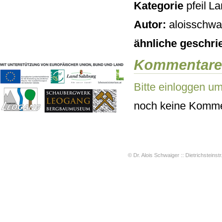
Kategorie
Lan
Geschichten & Bräuche
Liedbeispiele
Autor:
aloisschwai
Kontakt
Impressum
ähnliche geschri
Datenschutz
Kommentare
Bitte einloggen u
noch keine Komme
© Dr. Alois Schwaiger :: Dietrichsteinstr