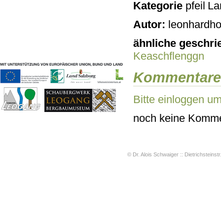
Kategorie
Lan
Geschichten & Bräuche
Liedbeispiele
Autor:
leonhardho
Kontakt
Impressum
ähnliche geschri
Datenschutz
Keaschflenggn
Kommentare
Bitte einloggen u
noch keine Komme
© Dr. Alois Schwaiger :: Dietrichsteinstr