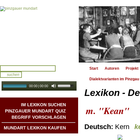
Start
Autoren
Projekt
Dialektvarianten im Pinzgau
00:00
|
00:00
Lexikon - De
audio galerie
Autoplay
IM LEXIKON SUCHEN
m. "Kean"
PINZGAUER MUNDART QUIZ
BEGRIFF VORSCHLAGEN
Deutsch:
Kern
k
MUNDART LEXIKON KAUFEN
Mundart DichterInnen