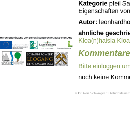
Kategorie
Sac
Geschichten & Bräuche
Eigenschaften vo
Liedbeispiele
Kontakt
Autor:
leonhardho
Impressum
Datenschutz
ähnliche geschri
Kloa(n)haisla
Kloa
Kommentare
Bitte einloggen u
noch keine Komme
© Dr. Alois Schwaiger :: Dietrichsteinstr