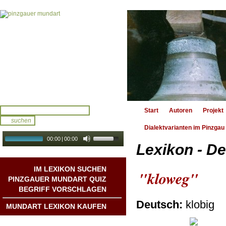
Start
Autoren
Projekt
Dialektvarianten im Pinzgau
00:00
|
00:00
Lexikon - De
audio galerie
Autoplay
IM LEXIKON SUCHEN
"kloweg"
PINZGAUER MUNDART QUIZ
BEGRIFF VORSCHLAGEN
Deutsch:
klobig
MUNDART LEXIKON KAUFEN
Mundart DichterInnen