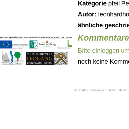
Kategorie
Pe
Geschichten & Bräuche
Liedbeispiele
Autor:
leonhardho
Kontakt
Impressum
ähnliche geschri
Datenschutz
Kommentare
Bitte einloggen u
noch keine Komme
© Dr. Alois Schwaiger :: Dietrichsteinstr