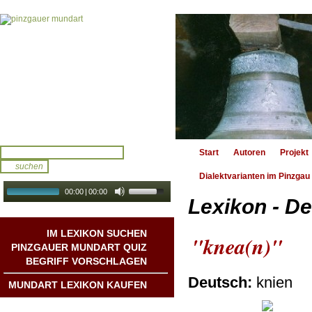
Start
Autoren
Projekt
Dialektvarianten im Pinzgau
00:00
|
00:00
Lexikon - De
audio galerie
Autoplay
IM LEXIKON SUCHEN
"knea(n)"
PINZGAUER MUNDART QUIZ
BEGRIFF VORSCHLAGEN
Deutsch:
knien
MUNDART LEXIKON KAUFEN
Mundart DichterInnen