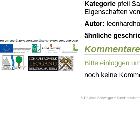
Kategorie
Sac
Geschichten & Bräuche
Eigenschaften vo
Liedbeispiele
Kontakt
Autor:
leonhardho
Impressum
Datenschutz
ähnliche geschri
Kommentare
Bitte einloggen u
noch keine Komme
© Dr. Alois Schwaiger :: Dietrichsteinstr