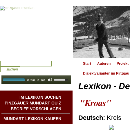
Start
Autoren
Projekt
Dialektvarianten im Pinzgau
00:00
|
00:00
Lexikon - De
audio galerie
Autoplay
IM LEXIKON SUCHEN
"Kroas"
PINZGAUER MUNDART QUIZ
BEGRIFF VORSCHLAGEN
Deutsch:
Kreis
MUNDART LEXIKON KAUFEN
Mundart DichterInnen