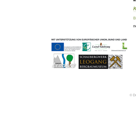
ä
Geschichten & Bräuche
Liedbeispiele
Kontakt
B
Impressum
n
Datenschutz
© Dr