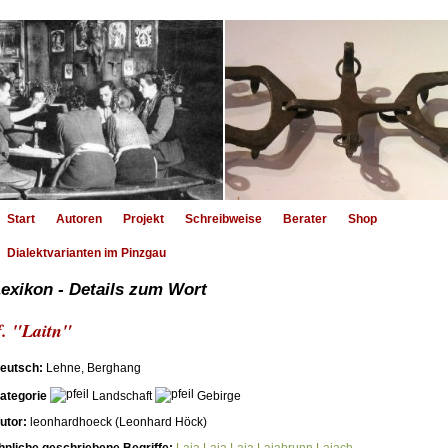
Start
Autoren
Projekt
Schreibweise
Berater
Shop
Dialektvarianten im Pinzgau
exikon - Details zum Wort
f. "Laitn"
eutsch:
Lehne, Berghang
ategorie
Landschaft
Gebirge
utor:
leonhardhoeck (Leonhard Höck)