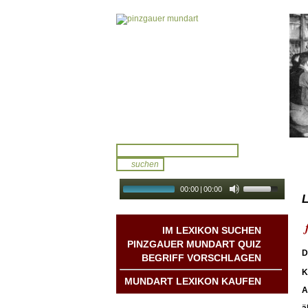
00:00
|
00:00
L
audio galerie
Autoplay
IM LEXIKON SUCHEN
PINZGAUER MUNDART QUIZ
D
BEGRIFF VORSCHLAGEN
K
MUNDART LEXIKON KAUFEN
A
Mundart DichterInnen