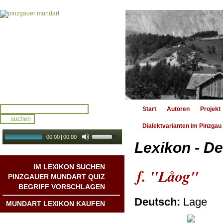
Start
Autoren
Projekt
Dialektvarianten im Pinzgau
00:00
|
00:00
Lexikon - De
audio galerie
Autoplay
IM LEXIKON SUCHEN
f. "Låog"
PINZGAUER MUNDART QUIZ
BEGRIFF VORSCHLAGEN
Deutsch:
Lage
MUNDART LEXIKON KAUFEN
Mundart DichterInnen