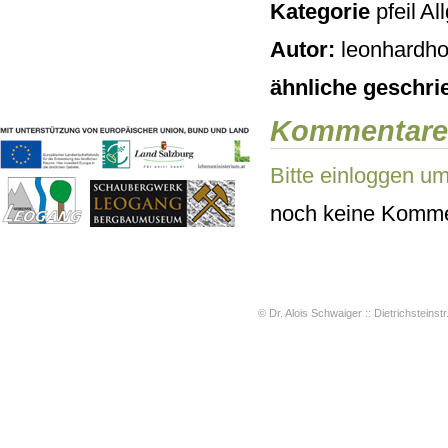
Kategorie
Al
Geschichten & Bräuche
Liedbeispiele
Autor:
leonhardho
Kontakt
Impressum
ähnliche geschri
Datenschutz
Kommentare
Bitte einloggen u
noch keine Komme
© Dr. Alois Schwaiger :: Dietrichsteinstr