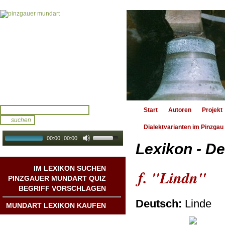
Start
Autoren
Projekt
Dialektvarianten im Pinzgau
00:00
|
00:00
Lexikon - De
audio galerie
Autoplay
IM LEXIKON SUCHEN
f. "Lindn"
PINZGAUER MUNDART QUIZ
BEGRIFF VORSCHLAGEN
Deutsch:
Linde
MUNDART LEXIKON KAUFEN
Mundart DichterInnen