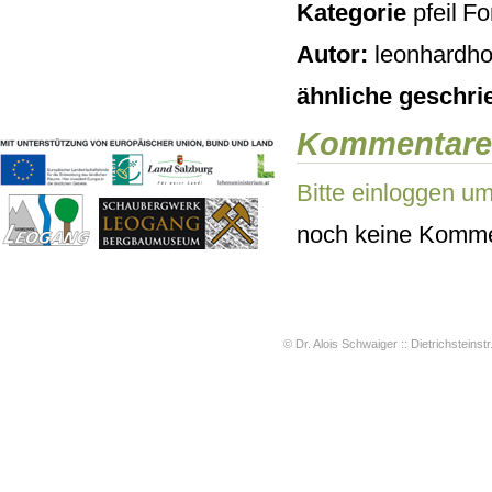
Kategorie
For
Geschichten & Bräuche
Liedbeispiele
Autor:
leonhardho
Kontakt
Impressum
ähnliche geschri
Datenschutz
Kommentare
Bitte einloggen u
noch keine Komme
© Dr. Alois Schwaiger :: Dietrichsteinstr