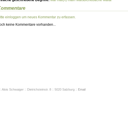
hnliche geschriebene Begriffe:
Måi
mai(n)
måin
Maisbichebache
Maita
Kommentare
itte einloggen um neues Kommentar zu erfassen.
och keine Kommentare vorhanden...
. Alois Schwaiger :: Dietrichsteinstr. 8 :: 5020 Salzburg ::
Email