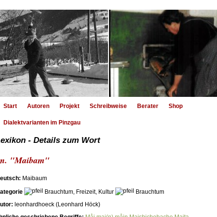
Start
Autoren
Projekt
Schreibweise
Berater
Shop
Dialektvarianten im Pinzgau
exikon - Details zum Wort
m. "Maibam"
eutsch:
Maibaum
ategorie
Brauchtum, Freizeit, Kultur
Brauchtum
utor:
leonhardhoeck (Leonhard Höck)