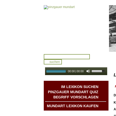
00:00
|
00:00
L
audio galerie
Autoplay
IM LEXIKON SUCHEN
PINZGAUER MUNDART QUIZ
D
BEGRIFF VORSCHLAGEN
K
MUNDART LEXIKON KAUFEN
A
Mundart DichterInnen