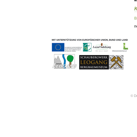
ä
Geschichten & Bräuche
Liedbeispiele
Kontakt
B
Impressum
n
Datenschutz
© Dr