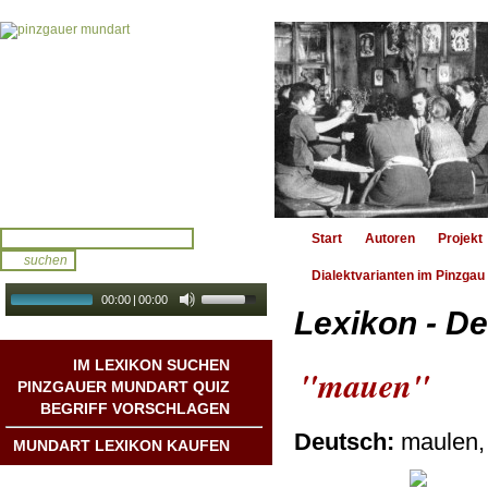
Start
Autoren
Projekt
Dialektvarianten im Pinzgau
00:00
|
00:00
Lexikon - De
audio galerie
Autoplay
IM LEXIKON SUCHEN
"mauen"
PINZGAUER MUNDART QUIZ
BEGRIFF VORSCHLAGEN
Deutsch:
maulen,
MUNDART LEXIKON KAUFEN
Mundart DichterInnen