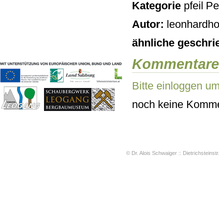
Kategorie
Pe
Geschichten & Bräuche
Liedbeispiele
Autor:
leonhardho
Kontakt
Impressum
ähnliche geschri
Datenschutz
Kommentare
Bitte einloggen u
noch keine Komme
© Dr. Alois Schwaiger :: Dietrichsteinstr