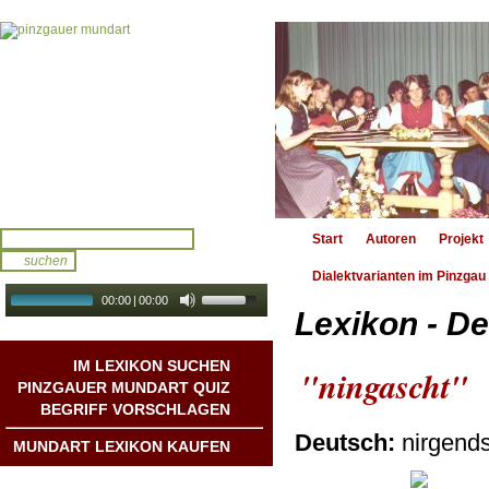
Start
Autoren
Projekt
Dialektvarianten im Pinzgau
00:00
|
00:00
Lexikon - De
audio galerie
Autoplay
IM LEXIKON SUCHEN
"ningascht"
PINZGAUER MUNDART QUIZ
BEGRIFF VORSCHLAGEN
Deutsch:
nirgend
MUNDART LEXIKON KAUFEN
Mundart DichterInnen