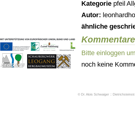
Kategorie
Al
Geschichten & Bräuche
Liedbeispiele
Autor:
leonhardho
Kontakt
Impressum
ähnliche geschri
Datenschutz
Kommentare
Bitte einloggen u
noch keine Komme
© Dr. Alois Schwaiger :: Dietrichsteinstr