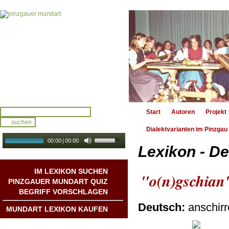
Start
Autoren
Projekt
Dialektvarianten im Pinzgau
00:00
|
00:00
Lexikon - De
audio galerie
Autoplay
IM LEXIKON SUCHEN
"o(n)gschian
PINZGAUER MUNDART QUIZ
BEGRIFF VORSCHLAGEN
Deutsch:
anschirr
MUNDART LEXIKON KAUFEN
Mundart DichterInnen