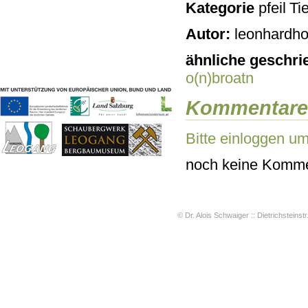
Kategorie
Tie
Geschichten & Bräuche
Liedbeispiele
Autor:
leonhardho
Kontakt
Impressum
ähnliche geschri
Datenschutz
o(n)broatn
Kommentare
Bitte einloggen u
noch keine Komme
© Dr. Alois Schwaiger :: Dietrichsteinstr