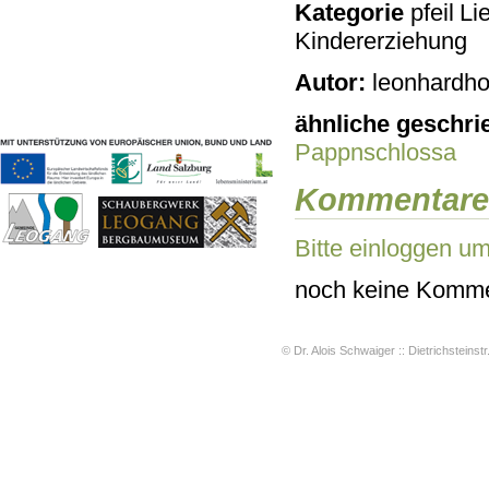
Kategorie
Lie
Geschichten & Bräuche
Kindererziehung
Liedbeispiele
Kontakt
Autor:
leonhardho
Impressum
Datenschutz
ähnliche geschri
Pappnschlossa
Kommentare
Bitte einloggen u
noch keine Komme
© Dr. Alois Schwaiger :: Dietrichsteinstr