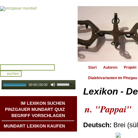
Start
Autoren
Projekt
Dialektvarianten im Pinzgau
00:00
|
00:00
Lexikon - De
audio galerie
Autoplay
IM LEXIKON SUCHEN
n. "Pappai"
PINZGAUER MUNDART QUIZ
BEGRIFF VORSCHLAGEN
Deutsch:
Brei (sü
MUNDART LEXIKON KAUFEN
Mundart DichterInnen