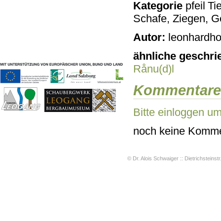
Kategorie
Tie
Geschichten & Bräuche
Schafe, Ziegen, Ge
Liedbeispiele
Kontakt
Autor:
leonhardho
Impressum
Datenschutz
ähnliche geschri
Rånu(d)l
Kommentare
Bitte einloggen u
noch keine Komme
© Dr. Alois Schwaiger :: Dietrichsteinstr