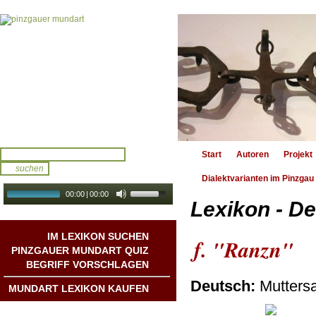
Start
Autoren
Projekt
Dialektvarianten im Pinzgau
00:00
|
00:00
Lexikon - De
audio galerie
Autoplay
IM LEXIKON SUCHEN
f. "Ranzn"
PINZGAUER MUNDART QUIZ
BEGRIFF VORSCHLAGEN
Deutsch:
Mutters
MUNDART LEXIKON KAUFEN
Mundart DichterInnen