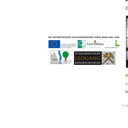
ä
Geschichten & Bräuche
B
Liedbeispiele
Kontakt
Impressum
Datenschutz
B
n
© Dr