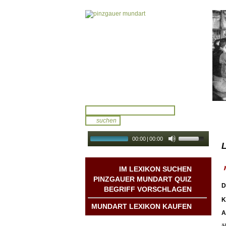
00:00
|
00:00
L
audio galerie
Autoplay
IM LEXIKON SUCHEN
PINZGAUER MUNDART QUIZ
D
BEGRIFF VORSCHLAGEN
K
MUNDART LEXIKON KAUFEN
A
Mundart DichterInnen