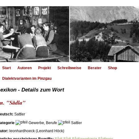
Start
Autoren
Projekt
Schreibweise
Berater
Shop
Dialektvarianten im Pinzgau
exikon - Details zum Wort
m. "Sådla"
eutsch:
Sattler
ategorie
Gewerbe, Berufe
Sattler
utor:
leonhardhoeck (Leonhard Höck)