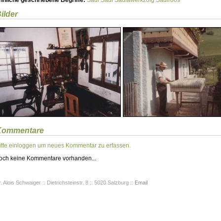
hnliche geschriebene Begriffe:
Sådl
Sådl
Sådlawerkzoig
Sådlroos
ilder
Kommentare
itte einloggen um neues Kommentar zu erfassen.
och keine Kommentare vorhanden...
. Alois Schwaiger :: Dietrichsteinstr. 8 :: 5020 Salzburg ::
Email