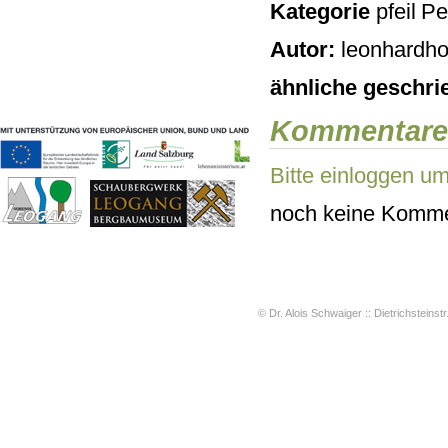
Kategorie
Pe
Geschichten & Bräuche
Liedbeispiele
Autor:
leonhardho
Kontakt
Impressum
ähnliche geschri
Datenschutz
Kommentare
Bitte einloggen u
noch keine Komme
© Dr. Alois Schwaiger :: Dietrichsteinstr