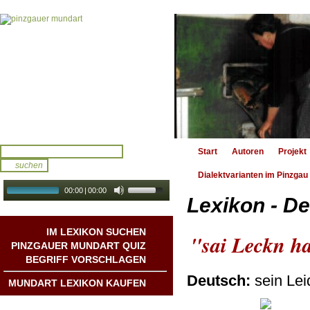
Start
Autoren
Projekt
Dialektvarianten im Pinzgau
00:00
|
00:00
Lexikon - De
audio galerie
Autoplay
IM LEXIKON SUCHEN
"sai Leckn 
PINZGAUER MUNDART QUIZ
BEGRIFF VORSCHLAGEN
Deutsch:
sein Le
MUNDART LEXIKON KAUFEN
Mundart DichterInnen