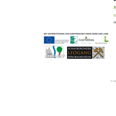
ä
Geschichten & Bräuche
Liedbeispiele
Kontakt
B
Impressum
n
Datenschutz
© Dr