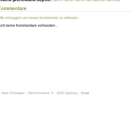
hnliche geschriebene Begriffe:
Samm
Såmm
Samm fian
samma
Såmmea
Kommentare
itte einloggen um neues Kommentar zu erfassen.
och keine Kommentare vorhanden...
. Alois Schwaiger :: Dietrichsteinstr. 8 :: 5020 Salzburg ::
Email