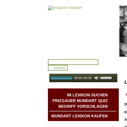
00:00
|
00:00
L
audio galerie
Autoplay
IM LEXIKON SUCHEN
PINZGAUER MUNDART QUIZ
D
BEGRIFF VORSCHLAGEN
K
MUNDART LEXIKON KAUFEN
A
Mundart DichterInnen