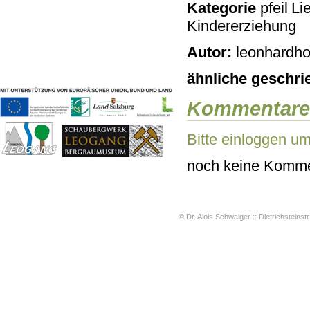
Kategorie
Lie
Geschichten & Bräuche
Kindererziehung
Liedbeispiele
Kontakt
Autor:
leonhardho
Impressum
Datenschutz
ähnliche geschri
Kommentare
Bitte einloggen u
noch keine Komme
© Dr. Alois Schwaiger :: Dietrichsteinstr