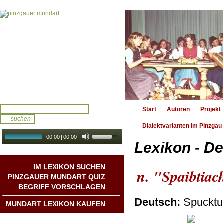
Start
Autoren
Projekt
Dialektvarianten im Pinzgau
00:00
|
00:00
Lexikon - De
audio galerie
Autoplay
IM LEXIKON SUCHEN
n. "Spaibtiac
PINZGAUER MUNDART QUIZ
BEGRIFF VORSCHLAGEN
Deutsch:
Spucktu
MUNDART LEXIKON KAUFEN
Mundart DichterInnen